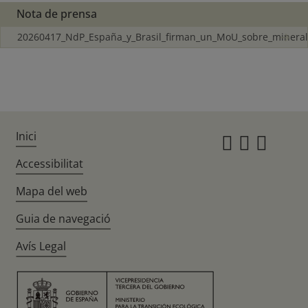
Nota de prensa
20260417_NdP_España_y_Brasil_firman_un_MoU_sobre_minera
Inici
Instagr
Twitte
Fac
Accessibilitat
Mapa del web
Guia de navegació
Avís Legal