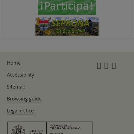
Home
Instagr
Twitte
Fac
Accessibility
Sitemap
Browsing guide
Legal notice