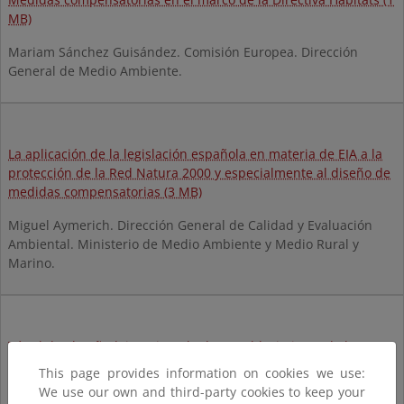
MB)
Mariam Sánchez Guisández. Comisión Europea. Dirección
General de Medio Ambiente.
La aplicación de la legislación española en materia de EIA a la
protección de la Red Natura 2000 y especialmente al diseño de
medidas compensatorias (3 MB)
Miguel Aymerich. Dirección General de Calidad y Evaluación
Ambiental. Ministerio de Medio Ambiente y Medio Rural y
Marino.
Túnel de El Rañadoiro: ejemplo de restablecimiento de la
conectividad para el oso pardo en la Cordillera Cantábrica (5,4
This page provides information on cookies we use:
MB)
We use our own and third-party cookies to keep your