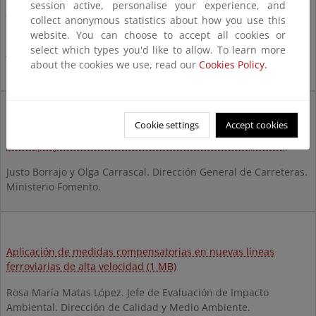
session active, personalise your experience, and
José María Pertierra de la Uz. Dirección General de Carreteras.
collect anonymous statistics about how you use this
Gobierno del Principado de Asturias.
website. You can choose to accept all cookies or
select which types you'd like to allow. To learn more
José Félix García Gaona. Dirección General de Biodiversidad y
about the cookies we use, read our
Cookies Policy.
Paisaje. Gobierno del Principado de Asturias.
Cookie settings
Accept cookies
La red Natura 2000 y las medidas compensatorias: aplicación
en los proyectos de la red de carreteras del Estado (566 KB)
Justo Borrajo y Olga Carrascal. Dirección General de Carreteras.
Ministerio Fomento.
Aplicación de medidas compensatorias en nuevas líneas
ferroviarias de alta velocidad (1 MB)
Rosa María Matas López. Jefe de Evaluación de Impacto
Ambiental. Dirección de Calidad y Medio Ambiente.