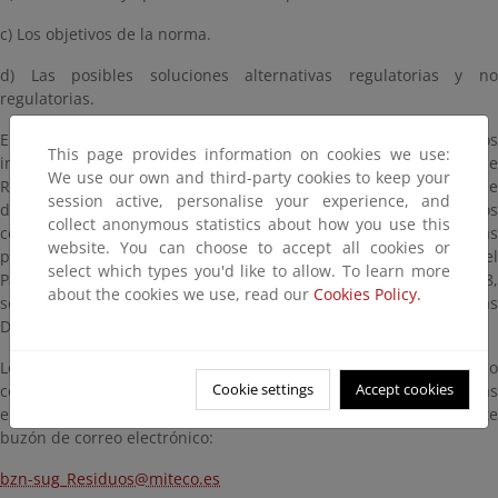
c) Los objetivos de la norma.
d) Las posibles soluciones alternativas regulatorias y no
regulatorias.
En cumplimiento de dicho precepto, se pone a disposición de los
This page provides information on cookies we use:
interesados un documento informativo relativo a la elaboración de
We use our own and third-party cookies to keep your
Real Decreto sobre gestión de residuos de muebles y enseres que
session active, personalise your experience, and
desarrolle la Ley 7/2022, de 8 de abril, de residuos y suelos
collect anonymous statistics about how you use this
contaminados para una economía circular y trasponga las
website. You can choose to accept all cookies or
previsiones de la revisión de la Directiva 2008/98/CE del
select which types you'd like to allow. To learn more
Parlamento Europeo y del Consejo, de 19 de noviembre de 2008,
about the cookies we use, read our
Cookies Policy.
sobre los residuos y por la que se derogan determinadas
Directivas.
Los ciudadanos, organizaciones y asociaciones que así lo
Cookie settings
Accept cookies
consideren, pueden hacer llegar sus opiniones, cumplimentadas
en el cuadro incluido a tal efecto, que deberá dirigirse al siguiente
buzón de correo electrónico:
bzn-sug_Residuos@miteco.es