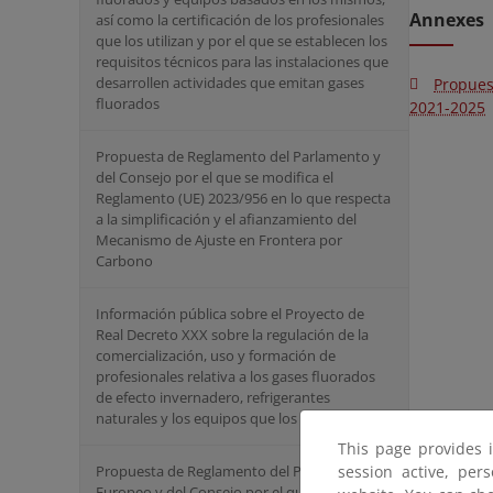
Annexes
así como la certificación de los profesionales
que los utilizan y por el que se establecen los
requisitos técnicos para las instalaciones que
desarrollen actividades que emitan gases
Propues
fluorados
2021-2025
Propuesta de Reglamento del Parlamento y
del Consejo por el que se modifica el
Reglamento (UE) 2023/956 en lo que respecta
a la simplificación y el afianzamiento del
Mecanismo de Ajuste en Frontera por
Carbono
Información pública sobre el Proyecto de
Real Decreto XXX sobre la regulación de la
comercialización, uso y formación de
profesionales relativa a los gases fluorados
de efecto invernadero, refrigerantes
naturales y los equipos que los contienen.
This page provides 
session active, per
Propuesta de Reglamento del Parlamento
Europeo y del Consejo por el que se modifica