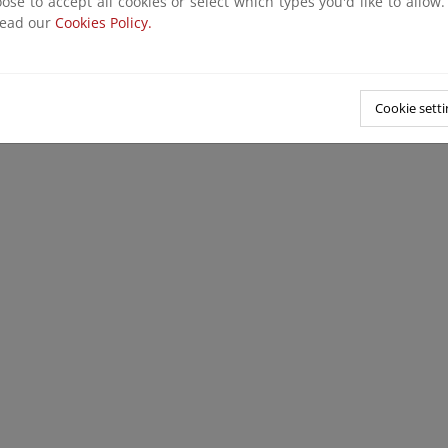
ose to accept all cookies or select which types you'd like to allow
read our
Cookies Policy.
Cookie setti