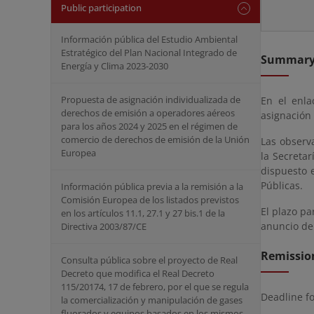
Public participation
Información pública del Estudio Ambiental
Estratégico del Plan Nacional Integrado de
Summar
Energía y Clima 2023-2030
Propuesta de asignación individualizada de
En el enla
derechos de emisión a operadores aéreos
asignación
para los años 2024 y 2025 en el régimen de
comercio de derechos de emisión de la Unión
Las observa
Europea
la Secreta
dispuesto 
Públicas.
Información pública previa a la remisión a la
Comisión Europea de los listados previstos
El plazo pa
en los artículos 11.1, 27.1 y 27 bis.1 de la
anuncio de 
Directiva 2003/87/CE
Remissio
Consulta pública sobre el proyecto de Real
Decreto que modifica el Real Decreto
115/20174, 17 de febrero, por el que se regula
Deadline f
la comercialización y manipulación de gases
fluorados y equipos basados en los mismos,