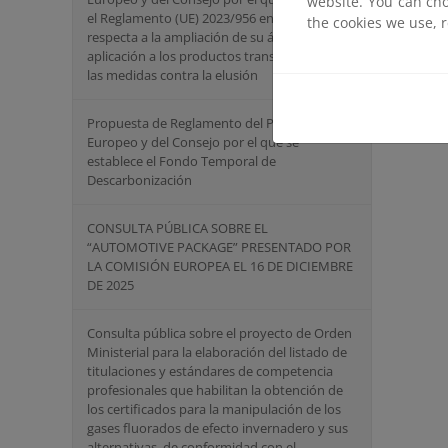
website. You can cho
el Reglamento (UE) 2023/956 en lo que
the cookies we use, 
respecta a la ampliación de su ámbito de
aplicación a los productos transformados y a
las medidas contra la elusión
Propuesta de Reglamento del Parlamento
Europeo y del Consejo por el que se
establece el Fondo Temporal de
Descarbonización
CONSULTA PÚBLICA SOBRE EL
“AUTOMOTIVE PACKAGE” PRESENTADO POR
LA COMISIÓN EUROPEA EL 16 DE DICIEMBRE
DE 2025
Consulta pública sobre el proyecto de Orden
Ministerial para la elaboración del listado de
titulaciones y estándares de competencia
profesionales que habilitan la obtención de
los certificados para la manipulación de los
gases fluorados de efecto invernadero y sus
alternativas, de conformidad con el