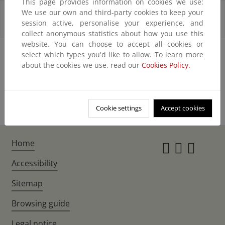
This page provides information on cookies we use:
We use our own and third-party cookies to keep your
Informes de emisiones de las instalaciones
session active, personalise your experience, and
excluidas - periodo 2013-2020
collect anonymous statistics about how you use this
website. You can choose to accept all cookies or
select which types you'd like to allow. To learn more
about the cookies we use, read our
Cookies Policy.
Cookie settings
Accept cookies
Home
Instagr
Twitte
Fac
Accessibility
Sitemap
Browsing guide
Legal notice