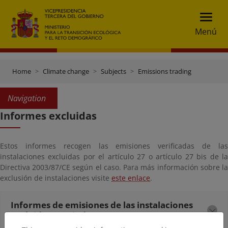
Menú
Home
Climate change
Subjects
Emissions trading
Navigation
Informes excluidas
Estos informes recogen las emisiones verificadas de las
instalaciones excluidas por el artículo 27 o artículo 27 bis de la
Directiva 2003/87/CE según el caso. Para más información sobre la
exclusión de instalaciones visite
este enlace
.
Informes de emisiones de las instalaciones
excluidas - periodo 2021-2030