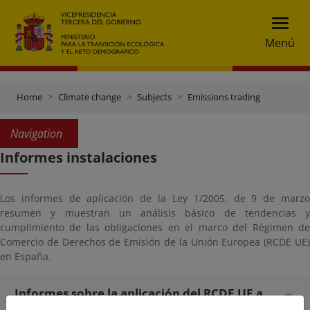
Menú
Home
Climate change
Subjects
Emissions trading
Navigation
Informes instalaciones
Los informes de aplicación de la Ley 1/2005, de 9 de marzo
resumen y muestran un análisis básico de tendencias y
cumplimiento de las obligaciones en el marco del Régimen de
Comercio de Derechos de Emisión de la Unión Europea (RCDE UE)
en España.
Informes sobre la aplicación del RCDE UE a
instalaciones fijas