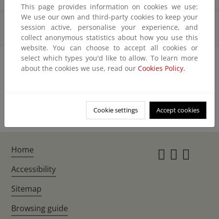
This page provides information on cookies we use:
We use our own and third-party cookies to keep your
Informes sobre la aplicación del RCDE UE a
session active, personalise your experience, and
instalaciones individuales
collect anonymous statistics about how you use this
website. You can choose to accept all cookies or
select which types you'd like to allow. To learn more
about the cookies we use, read our
Cookies Policy.
Cookie settings
Accept cookies
Home
Instagr
Twitte
Fac
Accessibility
Sitemap
Browsing guide