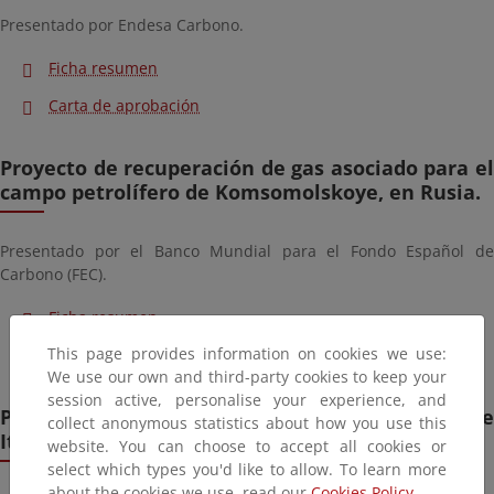
Presentado por Endesa Carbono.
Ficha resumen
Carta de aprobación
Proyecto de recuperación de gas asociado para el
campo petrolífero de Komsomolskoye, en Rusia.
Presentado por el Banco Mundial para el Fondo Español de
Carbono (FEC).
Ficha resumen
This page provides information on cookies we use:
Carta de aprobación
We use our own and third-party cookies to keep your
session active, personalise your experience, and
Proyecto de recuperación de gas del vertedero de
collect anonymous statistics about how you use this
Itaoca, en Brasil.
website. You can choose to accept all cookies or
select which types you'd like to allow. To learn more
about the cookies we use, read our
Cookies Policy.