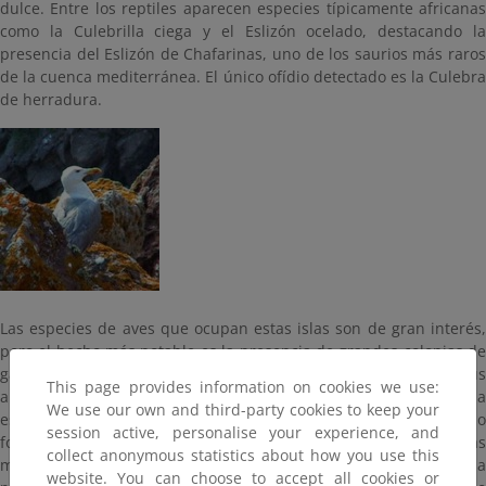
dulce. Entre los reptiles aparecen especies típicamente africanas
como la Culebrilla ciega y el Eslizón ocelado, destacando la
presencia del Eslizón de Chafarinas, uno de los saurios más raros
de la cuenca mediterránea. El único ofídio detectado es la Culebra
de herradura.
Las especies de aves que ocupan estas islas son de gran interés,
pero el hecho más notable es la presencia de grandes colonias de
gaviotas, como es el caso de la Gaviota de Audouin (Larus
This page provides information on cookies we use:
audouinii), que mantiene en estas islas la 2ª colonia en tamaño a
We use our own and third-party cookies to keep your
escala mundial. La Pardela cenicienta cría en la isla de Congreso
session active, personalise your experience, and
formando, igualmente, una gran colonia superior en número a las
collect anonymous statistics about how you use this
mil parejas. Es habitual la presencia del Cormorán grande. Una
website. You can choose to accept all cookies or