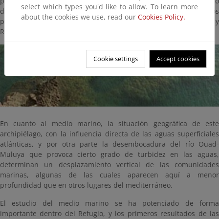
pareja de Águila pescadora nidifica regularmente, así como una o
select which types you'd like to allow. To learn more
dos de Halcón peregrino. Los mamíferos han sido introducidos
about the cookies we use, read our
Cookies Policy.
por el hombre, unos involuntariamente, caso del Ratón común y
Rata negra y otros voluntariamente, caso del Conejo.
Cookie settings
Accept cookies
En cuanto al medio marino, la situación geográfica de este
archipiélago, con la influencia directa de las aguas superficiales
atlánticas, y por otra parte la desembocadura del río Ouad-
Muluya que provoca cierto grado de turbidez en las aguas,
determinan un desplazamiento vertical de las comunidades
marinas, algunas de las cuales aparecen aquí a menor
profundidad que en otros lugares del mediterráneo.
El estudio del medio marino se ha potenciado de forma
importante dentro del Refugio, y los primeros resultados de las