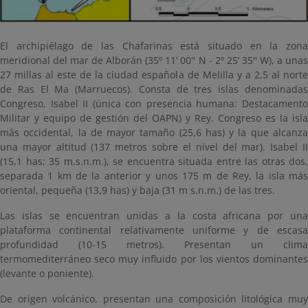
El archipiélago de las Chafarinas está situado en la zona
meridional del mar de Alborán (35º 11’ 00'' N - 2º 25’ 35'' W), a unas
27 millas al este de la ciudad española de Melilla y a 2,5 al norte
de Ras El Ma (Marruecos). Consta de tres islas denominadas
Congreso, Isabel II (única con presencia humana: Destacamento
Militar y equipo de gestión del OAPN) y Rey. Congreso es la isla
más occidental, la de mayor tamaño (25,6 has) y la que alcanza
una mayor altitud (137 metros sobre el nivel del mar). Isabel II
(15,1 has; 35 m.s.n.m.), se encuentra situada entre las otras dos,
separada 1 km de la anterior y unos 175 m de Rey, la isla más
oriental, pequeña (13,9 has) y baja (31 m s.n.m.) de las tres.
Las islas se encuentran unidas a la costa africana por una
plataforma continental relativamente uniforme y de escasa
profundidad (10-15 metros). Presentan un clima
termomediterráneo seco muy influido por los vientos dominantes
(levante o poniente).
De origen volcánico, presentan una composición litológica muy