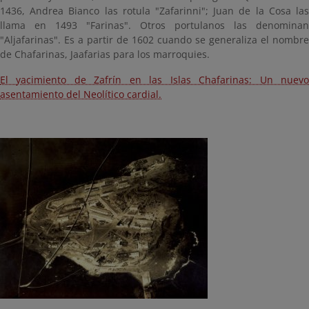
1436, Andrea Bianco las rotula "Zafarinni"; Juan de la Cosa las
llama en 1493 "Farinas". Otros portulanos las denominan
"Aljafarinas". Es a partir de 1602 cuando se generaliza el nombre
de Chafarinas, Jaafarias para los marroquies.
El yacimiento de Zafrín en las Islas Chafarinas: Un nuevo
asentamiento del Neolítico cardial.