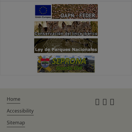
Home
Instagr
Twitte
Fac
Accessibility
Sitemap