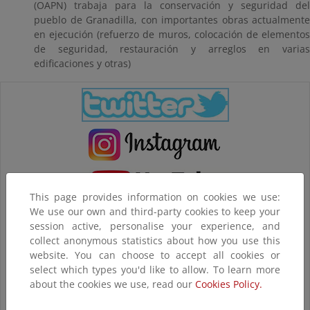
(OAPN) trabaja para la conservación y seguridad del
pueblo de Granadilla, con importantes obras actualmente
en ejecución (refuerzo de muros, colocación de elementos
de seguridad, restauración y arreglos en varias
edificaciones y otras)
This page provides information on cookies we use:
We use our own and third-party cookies to keep your
session active, personalise your experience, and
collect anonymous statistics about how you use this
website. You can choose to accept all cookies or
select which types you'd like to allow. To learn more
about the cookies we use, read our
Cookies Policy.