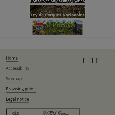
Home
Instagr
Twitte
Fac
Accessibility
Sitemap
Browsing guide
Legal notice