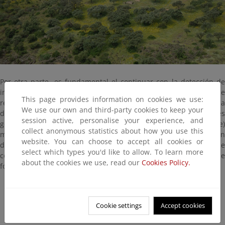
Por otra parte, es fundamental el continuar con la detección de
individuos de lince ibérico, la determinación de las causas de
This page provides information on cookies we use:
regresión y dificultades de dispersión de los jóvenes, la
We use our own and third-party cookies to keep your
disminución en la competencia planteada por otros predadores
session active, personalise your experience, and
generalistas (zorros y perros asilvestrados fundamentalmente)
collect anonymous statistics about how you use this
mediante la adopción de medidas de control y la determinación
website. You can choose to accept all cookies or
de la densidad y distribución óptimas de las poblaciones de
select which types you'd like to allow. To learn more
conejo que permitan mantener su estabilidad interna y servir de
about the cookies we use, read our
Cookies Policy.
foco de colonización para otras áreas próximas.
Metodología
Proyectos
Cookie settings
Accept cookies