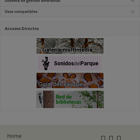
Sistema de gestión ambiental
Usos compatibles
Accesos Directos
Home
Instagr
Twitte
Fac