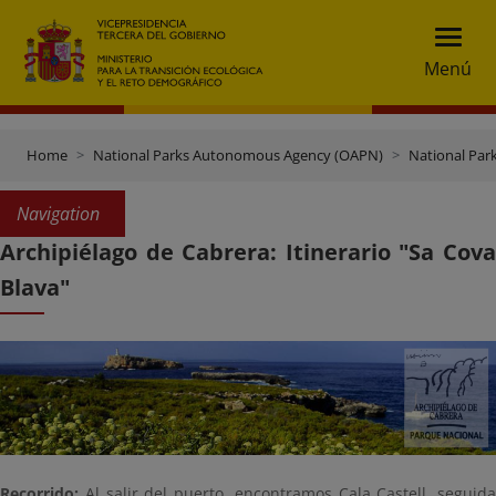
Menú
Home
National Parks Autonomous Agency (OAPN)
National Par
Navigation
Archipiélago de Cabrera: Itinerario "Sa Cova
Blava"
Recorrido:
Al salir del puerto, encontramos Cala Castell, seguida