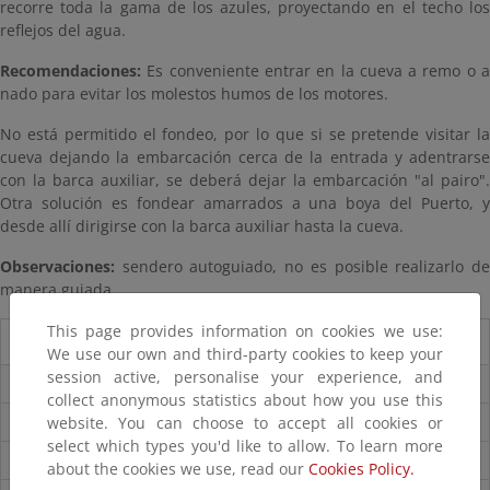
recorre toda la gama de los azules, proyectando en el techo los
reflejos del agua.
Recomendaciones:
Es conveniente entrar en la cueva a remo o a
nado para evitar los molestos humos de los motores.
No está permitido el fondeo, por lo que si se pretende visitar la
cueva dejando la embarcación cerca de la entrada y adentrarse
con la barca auxiliar, se deberá dejar la embarcación "al pairo".
Otra solución es fondear amarrados a una boya del Puerto, y
desde allí dirigirse con la barca auxiliar hasta la cueva.
Observaciones:
sendero autoguiado, no es posible realizarlo de
manera guiada.
This page provides information on cookies we use:
Guía del visitante
We use our own and third-party cookies to keep your
session active, personalise your experience, and
Guía del Parque
collect anonymous statistics about how you use this
website. You can choose to accept all cookies or
Folleto del parque
select which types you'd like to allow. To learn more
Accesos
about the cookies we use, read our
Cookies Policy.