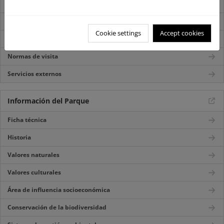
Mapa del Parque
Centros de visitantes
Cookie settings
Accept cookies
Itinerarios
Normas de visita
Servicios externos
Información del Parque
Ficha técnica
Historia
Valores naturales
Valores culturales
Área de influencia socioeconómica
Conservación de la biodiversidad