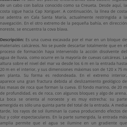
de un cabo con baliza conocido como sa Creueta. Desde aquí, la
costa sigue hacia Cap Xoriguer. A continuación, la línea de costa
se adentra en Cala Santa María, actualmente restringida a la
navegación. En el otro extremo de la pequeña bahía, en dirección
noreste, se encuentra la cova blava.
Descripción:
Es una cueva excavada por el mar en un bloque de
materiales calcáreos. No se puede descartar totalmente que en el
proceso de formación haya intervenido la acción disolvente del
agua de lluvia, como ocurre en la mayoría de cuevas calcáreas. La
altura sobre el nivel del mar va desde los 6 m en la entrada hasta
20 m en el interior, y sus dimensiones máximas son de 120 x 75 m
en planta. Su forma es redondeada. En el extremo interior,
aparece una gran fractura debida al deslizamiento geológico de
las masas de roca que forman la cueva. El fondo marino, de 20 m
de profundidad, es de roca, con algunos bloques y algo de arena.
La boca se orienta al noroeste y es muy estrecha; su parte
emergida es sólo una quinta parte del total de la entrada. A media
tarde, los rayos de sol iluminan la cueva produciendo efectos de
luz y color espectaculares. En la parte sumergida, la entrada más
amplia permite que el agua se ilumine en un gradiente que