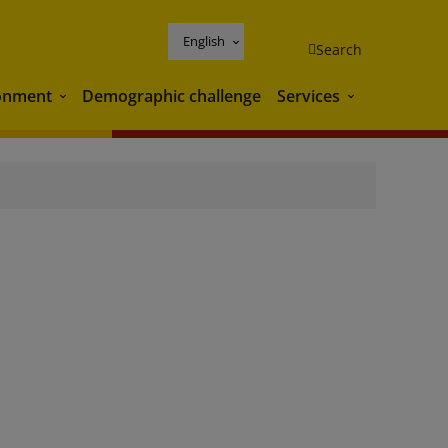
English
Search
onment
Demographic challenge
Services
Environment
Services