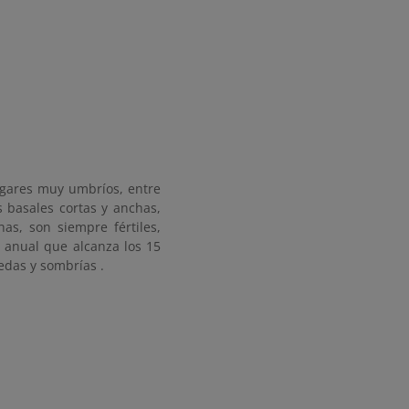
ugares muy umbríos, entre
 basales cortas y anchas,
as, son siempre fértiles,
 anual que alcanza los 15
edas y sombrías .