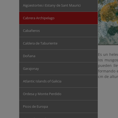
Aigüestortes i Estany de Sant Maurici
Cabrera Archipelago
Cabañeros
Caldera de Taburiente
Es un hele
Doñana
los musgos
pueden lle
Garajonay
formando e
cm de altu
Atlantic Islands of Galicia
Ordesa y Monte Perdido
Picos de Europa