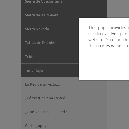
Sierra de Guadarrama
Sierra de las Nieves
This page provides 
Sierra Nevada
session active, per
website. You can cho
Tablas de Daimiel
the cookies we use, 
Teide
Timanfaya
La Red de un vistazo
¿Cómo funciona La Red?
¿Qué se hace en La Red?
Cartography