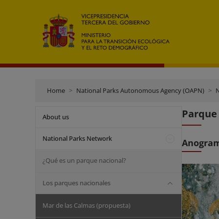
Home
National Parks Autonomous Agency (OAPN)
N
Parque 
About us
National Parks Network
Anogram
¿Qué es un parque nacional?
Los parques nacionales
Mar de las Calmas (propuesta)