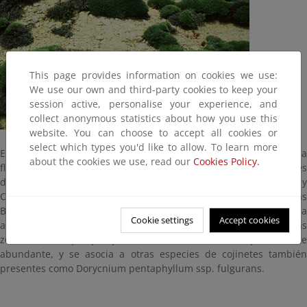
This page provides information on cookies we use:
We use our own and third-party cookies to keep your
session active, personalise your experience, and
collect anonymous statistics about how you use this
website. You can choose to accept all cookies or
select which types you'd like to allow. To learn more
El astrágalo es una de las plantas más singulares y genuinas de la
about the cookies we use, read our
Cookies Policy.
flora balear. Es un componente fundamental de las comunidades
de cojinetes espinosos, típicos del litoral de Mallorca, Menorca y
Cabrera, y una de las asociaciones más importantes de las
Baleares. La forma en cojinete que los caracteriza es una
Cookie settings
Accept cookies
adaptación a la sequedad y al fuerte viento que se da en las
zonas en las que prosperan. En Cabrera no es especialmente
abundante, y se asocia a otras especies de cojinetes también
presentes como Dorycnium pentaphyllum ssp. fulgurans.