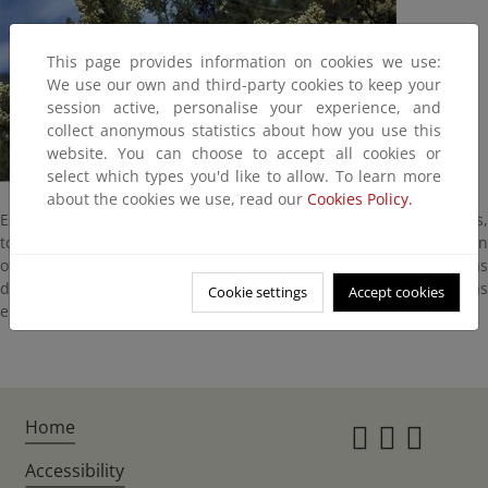
This page provides information on cookies we use:
We use our own and third-party cookies to keep your
session active, personalise your experience, and
collect anonymous statistics about how you use this
website. You can choose to accept all cookies or
select which types you'd like to allow. To learn more
about the cookies we use, read our
Cookies Policy.
Este brezo es fácilmente identificable gracias a sus flores rosadas,
todas agrupadas en la parte final de las ramas y que se abren en
otoño y a principios de invierno, a destiempo del resto de plantas
del matorral mediterráneo. Como excepción a en las ericáceas
Cookie settings
Accept cookies
europeas, esta especie vive sobre sustratos carbonatados.
Home
Instagr
Twitte
Fac
Accessibility