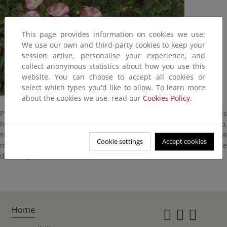
This page provides information on cookies we use:
We use our own and third-party cookies to keep your
session active, personalise your experience, and
collect anonymous statistics about how you use this
website. You can choose to accept all cookies or
select which types you'd like to allow. To learn more
about the cookies we use, read our
Cookies Policy.
Planta perenne de base leñosa, tallos delgados y trepadores y las
hojas bastante divididas. Florece en los meses de abril a junio,
siendo sus flores de color rosa vino. La encontramos en los
Cookie settings
Accept cookies
márgenes de los caminos y en terrenos baldíos secos. Se
distribuye por todo el ámbito Mediterráneo.
Home
Instagr
Twitte
Fac