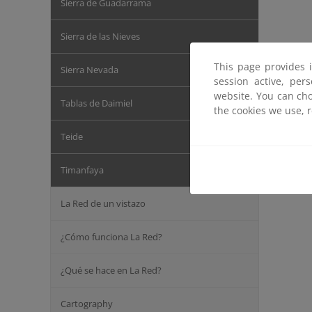
Sierra de Guadarrama
Sierra de las Nieves
This page provides 
Sierra Nevada
session active, per
website. You can cho
Tablas de Daimiel
the cookies we use, 
Teide
Timanfaya
La Red de un vistazo
¿Cómo funciona La Red?
¿Qué se hace en La Red?
Cartography