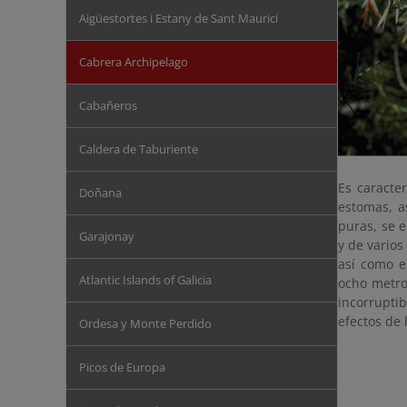
Aigüestortes i Estany de Sant Maurici
Cabrera Archipelago
Cabañeros
Caldera de Taburiente
Es caracter
Doñana
estomas, a
puras, se 
Garajonay
y de varios
así como e
Atlantic Islands of Galicia
ocho metro
incorruptib
efectos de 
Ordesa y Monte Perdido
Picos de Europa