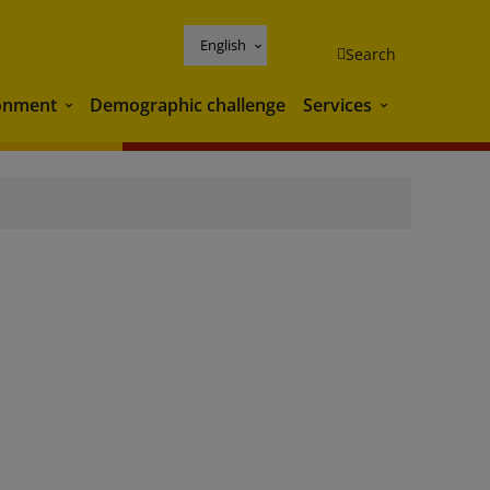
English
Search
onment
Demographic challenge
Services
Environment
Services