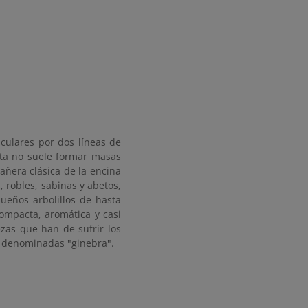
iculares por dos líneas de
anta no suele formar masas
ñera clásica de la encina
 robles, sabinas y abetos,
ueños arbolillos de hasta
ompacta, aromática y casi
iezas que han de sufrir los
as denominadas "ginebra".