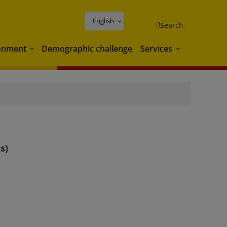
English
Search
onment
Demographic challenge
Services
Environment
Services
s)