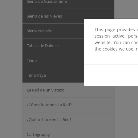
Sierra de Guadarrama
Sierra de las Nieves
This page provides 
Sierra Nevada
session active, per
website. You can cho
Tablas de Daimiel
the cookies we use, 
Teide
Timanfaya
La Red de un vistazo
¿Cómo funciona La Red?
¿Qué se hace en La Red?
Cartography