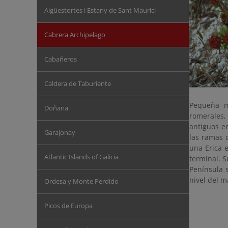
Aigüestortes i Estany de Sant Maurici
Cabrera Archipelago
Cabañeros
Caldera de Taburiente
Pequeña m
Doñana
romerales,
antiguos e
Garajonay
las ramas 
una Erica 
Atlantic Islands of Galicia
terminal. S
Península 
nivel del m
Ordesa y Monte Perdido
Picos de Europa