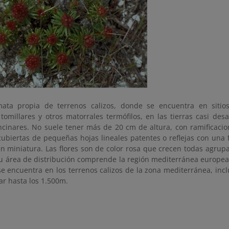
ata propia de terrenos calizos, donde se encuentra en sitio
 tomillares y otros matorrales termófilos, en las tierras casi de
ncinares. No suele tener más de 20 cm de altura, con ramificacio
cubiertas de pequeñas hojas lineales patentes o reflejas con una
en miniatura. Las flores son de color rosa que crecen todas agrup
u área de distribución comprende la región mediterránea europea y
se encuentra en los terrenos calizos de la zona mediterránea, inc
ar hasta los 1.500m.