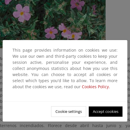
This page provides information on cookies we use:
We use our own and third-party cookies to keep your
Mata o arbusto erguido, muy ramoso, en conjunto de un color
session active, personalise your experience, and
blanco-grisáceo. Sus hojas, que asemejan fieltro, son aovadas o
collect anonymous statistics about how you use this
elípticas, con el borde entero y recorridas por 3-5 nervios
website. You can choose to accept all cookies or
principales, están densamente cubiertas de pelos estrellados,
select which types you'd like to allow. To learn more
nacen opuestas, sin peciolo y abrazando al tallo en la base. Sus
about the cookies we use, read our
Cookies Policy.
grandes y vistosas flores, de 4-6 cm de diámetro tienen largos
pedúnculos y petálos de color entre rosa y púrpura. La Jara
blanca, al contrario que gran parte de sus congéneres españoles,
tiene marcada preferencia por los terrenos calizos, en los que
Cookie settings
Accept cookies
desempeña un papel similar al de las demás jaras en los terrenos
silíceos, como reacción de rápida defensa del suelo en los
terrenos incendiados. Florece desde abril hasta junio y, ya