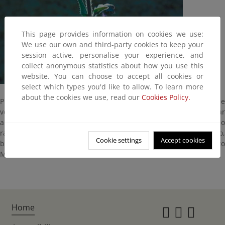
This page provides information on cookies we use:
We use our own and third-party cookies to keep your
session active, personalise your experience, and
collect anonymous statistics about how you use this
website. You can choose to accept all cookies or
select which types you'd like to allow. To learn more
about the cookies we use, read our
Cookies Policy.
Planta perenne, con anchas hojas muy ásperas al tacto, de
vellosidades blanquecinas muy densas y punzantes. Puede llegar
alcanzar los 1,5 m de altura. Sus flores se agrupan formado
racimos de un color azul brillante. Habita terrenos de cultivo,
Cookie settings
Accept cookies
baldíos y márgenes de caminos. Se distribuye por todo el ámbito
Mediterráneo.
Home
Instagr
Twitte
Fac