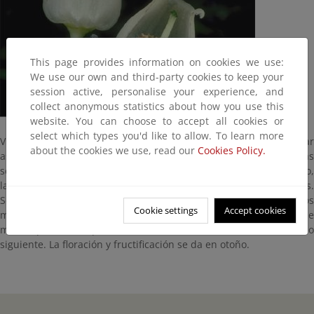
This page provides information on cookies we use:
We use our own and third-party cookies to keep your
session active, personalise your experience, and
collect anonymous statistics about how you use this
website. You can choose to accept all cookies or
select which types you'd like to allow. To learn more
Vive en suelos sueltos y profundos. Lo podemos encontrar
about the cookies we use, read our
Cookies Policy.
asociado con encinas y alcornoques o entre el matorral de las
series regresivas de este tipo de bosques, indicando, en este caso,
las facies más próximas al bosque y los sitios menos degradados.
Se reconoce por su corteza rojiza y las hojas serradas en los
Cookie settings
Accept cookies
márgenes. Los frutos del madroño tardan un año en madurar, de
modo que en su plenitud, coinciden con la floración del año
siguiente. La floración y fructificación se da en otoño.