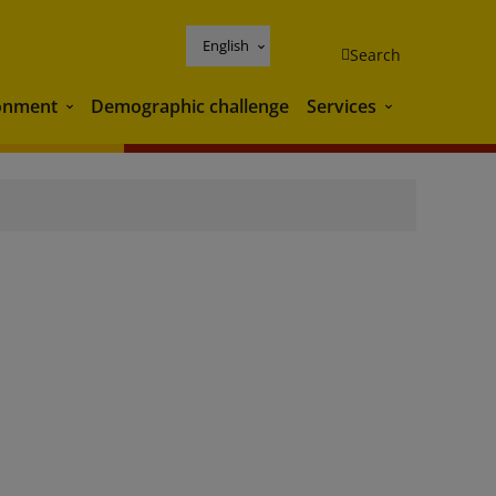
English
Search
onment
Demographic challenge
Services
Environment
Services