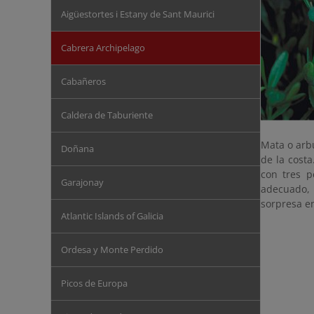
Aigüestortes i Estany de Sant Maurici
Cabrera Archipelago
Cabañeros
Caldera de Taburiente
Mata o arbu
Doñana
de la cost
con tres p
Garajonay
adecuado, 
sorpresa en
Atlantic Islands of Galicia
Ordesa y Monte Perdido
Picos de Europa