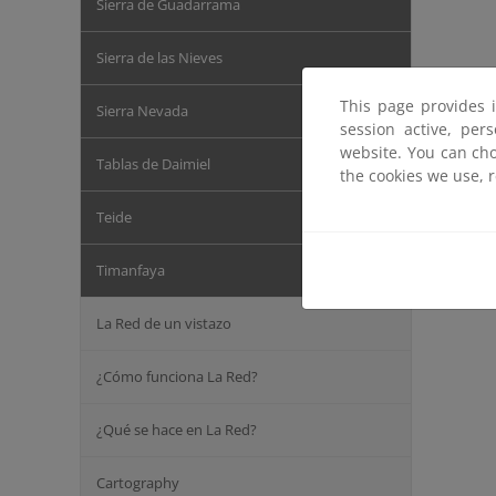
Sierra de Guadarrama
Sierra de las Nieves
This page provides 
Sierra Nevada
session active, per
website. You can cho
Tablas de Daimiel
the cookies we use, 
Teide
Timanfaya
La Red de un vistazo
¿Cómo funciona La Red?
¿Qué se hace en La Red?
Cartography