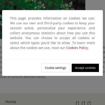
This page provides information on cookies we use:
We use our own and third-party cookies to keep your
session active, personalise your experience, and
collect anonymous statistics about how you use this
website. You can choose to accept all cookies or
select which types you'd like to allow. To learn more
Es un tipo de hierba anual, muy rica en formas y que alcanza los
about the cookies we use, read our
Cookies Policy.
50 cm de altura. Sus frutos con forma de un pico largo (hasta 8
cm) y agrupados todos ellos más o menos erectos hacen sencilla
la identificación de esta planta. Flores reunidas en umbelas de
color blanco intenso. Florece en los meses de abril a septiembre.
Cookie settings
Accept cookies
La encontramos en terrenos de cultivo y baldíos. Se distribuye por
todo el ámbito Mediterráneo.
Home
Instagr
Twitte
Fac