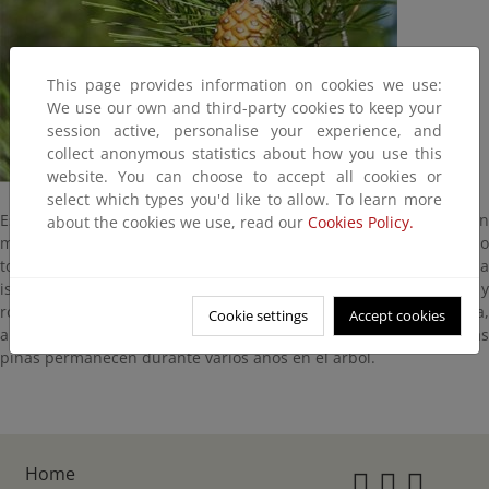
This page provides information on cookies we use:
We use our own and third-party cookies to keep your
session active, personalise your experience, and
collect anonymous statistics about how you use this
website. You can choose to accept all cookies or
select which types you'd like to allow. To learn more
Es la conífera más típica de la región mediterránea, donde en
about the cookies we use, read our
Cookies Policy.
muchos casos toma el papel protagonista del paisaje, formando
todos los pinares de las islas Baleares. Ocupa casi un tercio de la
isla de Cabrera, apareciendo aquí unido a la maquia de brezo y
romero. Los pinares cubren buena parte del norte de la isla,
Cookie settings
Accept cookies
aunque hay algunos pequeños núcleos distribuidos al azar. Las
piñas permanecen durante varios años en el árbol.
Home
Instagr
Twitte
Fac