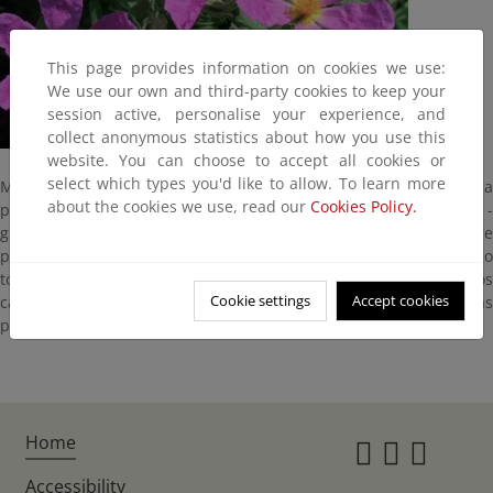
This page provides information on cookies we use:
We use our own and third-party cookies to keep your
session active, personalise your experience, and
collect anonymous statistics about how you use this
website. You can choose to accept all cookies or
select which types you'd like to allow. To learn more
Mata o pequeño arbusto de llamativas flores de color rosa
about the cookies we use, read our
Cookies Policy.
purpúreo. Tiene las ramas y las hojas afieltradas de color blanco -
grisáceo, característica de la que se ha tomado su nombre
popular y científico. Es frecuente en toda la Península soportando
todo tipo de suelo, aunque prefiere claramente los suelos
Cookie settings
Accept cookies
calcáreos. Esta y la Cistus crispus son las únicas especies de jaras
presenten en el Parque con flores rosa, ambas poco frecuentes.
Home
Instagr
Twitte
Fac
Accessibility