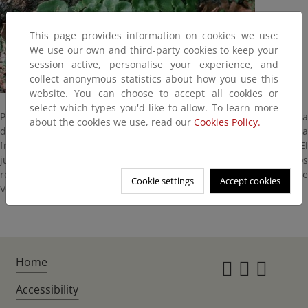
This page provides information on cookies we use:
We use our own and third-party cookies to keep your
session active, personalise your experience, and
collect anonymous statistics about how you use this
website. You can choose to accept all cookies or
select which types you'd like to allow. To learn more
Planta fácilmente reconocibles por sus hojas carnosas en forma
about the cookies we use, read our
Cookies Policy.
de embudo u ombligo. Podemos encontrarla con relativa
frecuencia sobre los muros, paredes y rocas de zonas umbrías. El
jugo de las hojas era utilizado popularmente para trastornos
renales. Hipócrates recomendaba comer las hojas del ombligo de
Cookie settings
Accept cookies
Venus para procrear varones.
Home
Instagr
Twitte
Fac
Accessibility