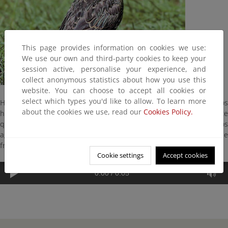
This page provides information on cookies we use:
We use our own and third-party cookies to keep your
session active, personalise your experience, and
collect anonymous statistics about how you use this
website. You can choose to accept all cookies or
select which types you'd like to allow. To learn more
Habita lo mismo en bosques y parques que en el campo o núcleos
about the cookies we use, read our
Cookies Policy.
habitados. Tiene 22 centímetros y es una especie poco exigente
que prospera muy bien próximo al hombre. Anida en pequeños
agujeros de árboles y suelo. Cría de abril a julio y se alimenta de
frutas, insectos, caracoles y gusanos.
Cookie settings
Accept cookies
0:00
/
0:05