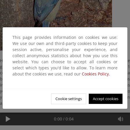
This page provides information on cookies we use:
We use our own and third-party cookies to keep your
session active, personalise your experience, and
collect anonymous statistics about how you use this
Habita en las mismas zonas que el carbonero común aunque le
website. You can choose to accept all cookies or
gustan menos los bosques de coníferas. Tiene un tamaño de 11
select which types you'd like to allow. To learn more
centímetros y como otros páridos puede ser un acróbata
about the cookies we use, read our
Cookies Policy.
buscando comida en el envés de las hojas, alimentándose de los
insectos y gusanos que las parasitan y aprovechando también las
yemas de las ramas más finas. En otoño puede comer algún fruto
y en invierno semillas. Cría de abril a junio en nidos que hace en
Cookie settings
Accept cookies
agujeros.
0:00
/
0:04