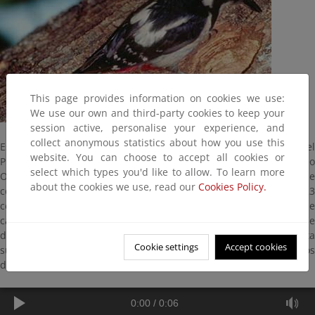
This page provides information on cookies we use:
We use our own and third-party cookies to keep your
session active, personalise your experience, and
collect anonymous statistics about how you use this
Es un pájaro trepador que habita en los bosques de coníferas del
website. You can choose to accept all cookies or
Pirineo Central y Oriental y en los de frondosas del Pirineo
select which types you'd like to allow. To learn more
Occidental y Picos de Europa. Vive también en los bosques de
about the cookies we use, read our
Cookies Policy.
coníferas de los Sistemas Central, Ibérico y Penibético. Mide 23
centímetros y se alimenta principalmente de hormigas que
captura con su lengua pegajosa y de las larvas xilófagas que
descubre en las galerías que hace con su potente pico. Completa
Cookie settings
Accept cookies
su dieta con los piñones que saca de las piñas y con los cinípidos
de ciertas agallas.
0:00
/
0:06