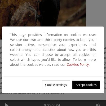
This page provides information on cookies we use:
We use our own and third-party cookies to keep your
session active, personalise your experience, and
Es el mayor de los picos españoles. Mide 46 centímetros y habita
collect anonymous statistics about how you use this
en viejos bosques de las montañas cántabro-pirenaicas. Vive
website. You can choose to accept all cookies or
solitario en los bosques más retirados de coníferas, frondosas o
select which types you'd like to allow. To learn more
mixtos. Es difícil verlo por que tiene un territorio de campeo muy
about the cookies we use, read our
Cookies Policy.
extenso; sin embargo su actividad en la búsqueda de larvas se
reconoce por la existencia, al pie de tocones, de gran cantidad de
astillas en el suelo. Cría de abril a junio en grandes agujeros de
árboles, muchas veces a gran altura y con diámetro próximo a los
Cookie settings
Accept cookies
20 centímetros. Se alimenta de hormigas y larvas de coleópteros
aunque su dieta no es del todo conocida.
0:00
/
0:04