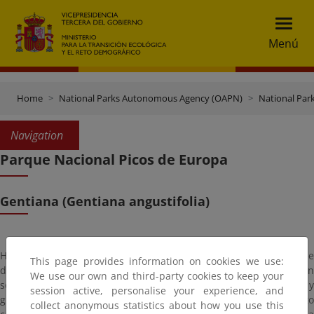
Menú
Home
National Parks Autonomous Agency (OAPN)
National Par
Navigation
Parque Nacional Picos de Europa
Gentiana (Gentiana angustifolia)
Hierba perenne con hojas casi lanceoladas que salen de la base
This page provides information on cookies we use:
de un tallo que puede medir de 1 a 8 centímetros. Las flores son
We use our own and third-party cookies to keep your
solitarias, de cáliz verde y una corola azul oscuro. Vive en fisuras y
session active, personalise your experience, and
grietas de roquero y en pastizales de suelo somero de sustrato
collect anonymous statistics about how you use this