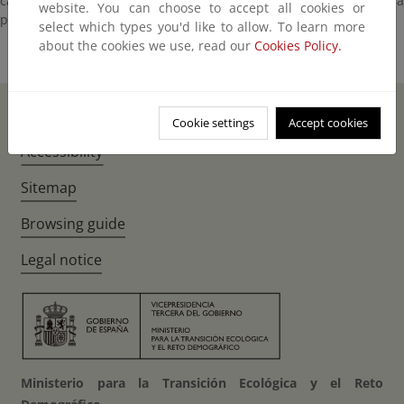
calcáreo. Es un endemismo de los Pirineos occidentales y de la
website. You can choose to accept all cookies or
parte centro - oriental de la cordillera Cantábrica.
select which types you'd like to allow. To learn more
about the cookies we use, read our
Cookies Policy.
Home
Instagr
Twitte
Fac
Cookie settings
Accept cookies
Accessibility
Sitemap
Browsing guide
Legal notice
Ministerio para la Transición Ecológica y el Reto