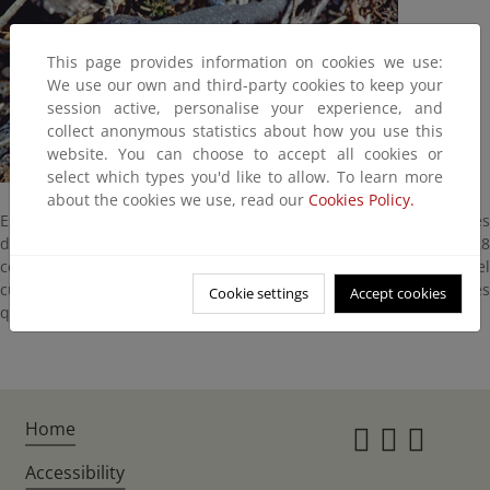
This page provides information on cookies we use:
We use our own and third-party cookies to keep your
session active, personalise your experience, and
collect anonymous statistics about how you use this
website. You can choose to accept all cookies or
select which types you'd like to allow. To learn more
about the cookies we use, read our
Cookies Policy.
Especie endémica de Lanzarote, una de las dos únicas especies
de reptiles que habitan en la isla. Puede medir hasta 28
centímetros de largo, siendo su cola mucho más larga que el
cuerpo. Presenta a cada lado del cuerpo unas manchas azules
Cookie settings
Accept cookies
que varían según sea joven o adulto.
Home
Instagr
Twitte
Fac
Accessibility