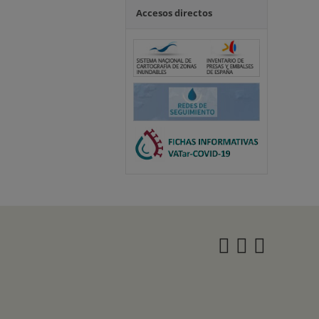
Accesos directos
Instagra
Twitter
Face