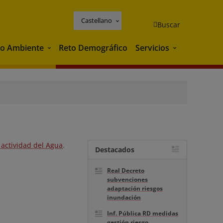
Castellano
Buscar
o Ambiente
Reto Demográfico
Servicios
Medio Ambiente
Servicios
 actividad del Agua
.
Destacados
Real Decreto
subvenciones
adaptación riesgos
inundación
Inf. Pública RD medidas
gestión riesgo