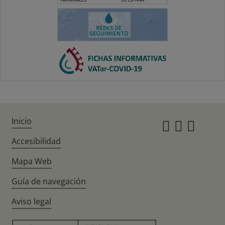
Inicio
Instagr
Twitte
Fac
Accesibilidad
Mapa Web
Guía de navegación
Aviso legal