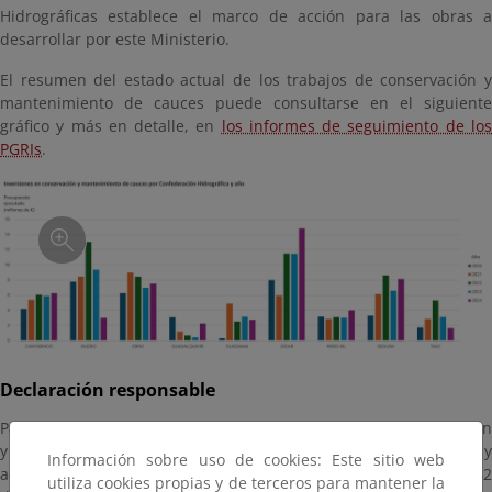
Hidrográficas establece el marco de acción para las obras a
desarrollar por este Ministerio.
El resumen del estado actual de los trabajos de conservación y
mantenimiento de cauces puede consultarse en el siguiente
gráfico y más en detalle, en
los informes de seguimiento de lo
PGRIs
.
Declaración responsable
Para agilizar la ejecución de actuaciones sencillas de conservación
y mantenimiento de cauces por parte de particulares y
Información sobre uso de cookies: Este sitio web
administraciones locales, en el año 2023 se modifica el artículo 52
utiliza cookies propias y de terceros para mantener la