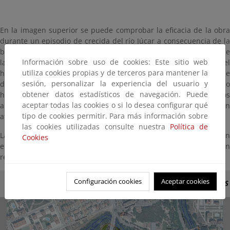
En la imagen superior se puede comprobar la eficacia de la obra
durante un episodio de crecida del río Júcar a consecuencia de la
borrasca Fabien de diciembre de 2019. Gracias al retranqueo de
Información sobre uso de cookies: Este sitio web
las obras de defensa frente a inundaciones en el entorno del
utiliza cookies propias y de terceros para mantener la
hospital de Recoletas de Cuenca y a la mejora de la capacidad de
sesión, personalizar la experiencia del usuario y
drenaje del cauce, se pudo evitar la entrada de agua en el propio
obtener datos estadísticos de navegación. Puede
hospital, a diferencia de lo ocurrido en crecidas de años
aceptar todas las cookies o si lo desea configurar qué
anteriores, donde las plantas bajas del citado hospital resultaban
tipo de cookies permitir. Para más información sobre
afectadas por la inundación.
las cookies utilizadas consulte nuestra
Política de
La información adicional del proyecto se puede consultar en
Cookies
el
Geoportal
, además de poder descargarse la informació
referente a los
proyectos ejecutados en la ENRR
.
Configuración cookies
Aceptar cookies