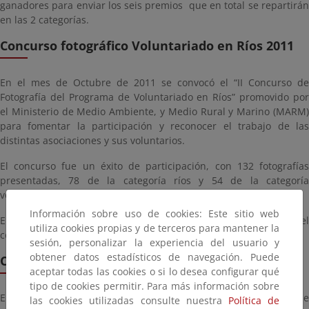
ganadores para enviar los seis premios que en total se repartirán
en las 2 categorías.
Concurso fotográfico Voluntariado en Ríos 2011
En el mes de Octubre de 2011 se convocó el “II Concurso de
Fotografía del Programa de Voluntariado en Ríos” promovido por
el Ministerio de Medio Ambiente, y Medio Rural y Marino (MARM)
para fomentar la participación y reconocer el trabajo de las
distintas asociaciones y sus voluntarios.
El concurso fue un éxito de participación, con 132 fotografías
presentadas, 78 de la categoría ríos y 54 de la categoría
voluntariado en ríos.
Información sobre uso de cookies: Este sitio web
En
este enlace
se pueden descargar las imágenes ganadoras de
utiliza cookies propias y de terceros para mantener la
concurso.
sesión, personalizar la experiencia del usuario y
obtener datos estadísticos de navegación. Puede
Concurso fotográfico Voluntariado en Ríos 2010
aceptar todas las cookies o si lo desea configurar qué
tipo de cookies permitir. Para más información sobre
En el mes de noviembre de 2010 se convocó el “I Concurso de
las cookies utilizadas consulte nuestra
Política de