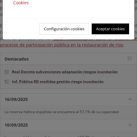
Fotografía del Programa de Voluntariado en Ríos” para fomentar la
Cookies
participación y reconocer el trabajo de las distintas asociaciones y
sus voluntarios.
En
este enlace
se pueden descargar las imágenes ganadoras de
Configuración cookies
Aceptar cookies
concurso. Las dos fotográfias ganadoras han sido seleccionadas
para la portada de la
Guía metodológica para el diseño de
procesos de participación pública en la restauración de ríos
.
Destacados
Real Decreto subvenciones adaptación riesgos inundación
Inf. Pública RD medidas gestión riesgo inundación
16/09/2025
La reserva hídrica española se encuentra al 57,1% de su capacidad
10/09/2025