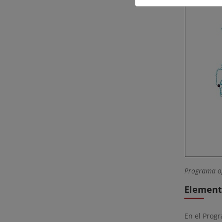
Programa op
Element
En el Prog