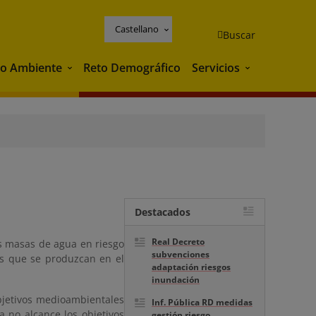
Castellano
Buscar
o Ambiente
Reto Demográfico
Servicios
Medio Ambiente
Servicios
Destacados
Real Decreto
as masas de agua en riesgo
subvenciones
os que se produzcan en el
adaptación riesgos
inundación
objetivos medioambientales
Inf. Pública RD medidas
 no alcance los objetivos
gestión riesgo