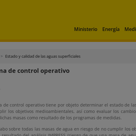
Ministerio
Energía
Medi
Estado y calidad de las aguas superficiales
a de control operativo
o
a de control operativo tiene por objeto determinar el estado de l
lir los objetivos medioambientales, así como evaluar los cambi
dichas masas como resultado de los programas de medidas.
 cabo sobre todas las masas de agua en riesgo de no cumplir los 
l resultado del análisis IMPRESS (riesgo de que una masa de agua