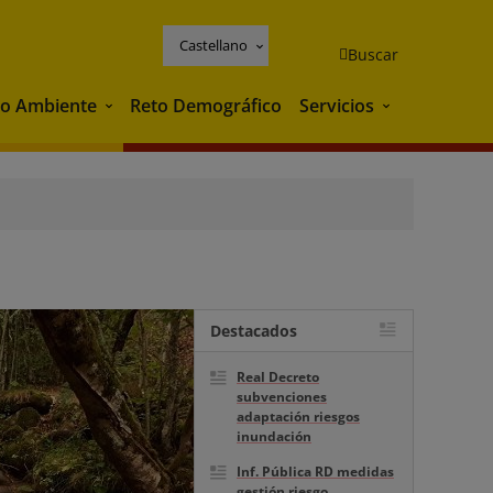
Castellano
Buscar
o Ambiente
Reto Demográfico
Servicios
Medio Ambiente
Servicios
Destacados
Real Decreto
subvenciones
adaptación riesgos
inundación
Inf. Pública RD medidas
gestión riesgo