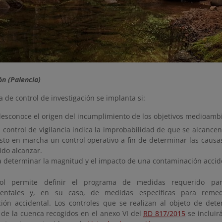
n (Palencia)
 de control de investigación se implanta si:
desconoce el origen del incumplimiento de los objetivos medioambi
l control de vigilancia indica la improbabilidad de que se alcancen
sto en marcha un control operativo a fin de determinar las causa
ido alcanzar.
a determinar la magnitud y el impacto de una contaminación accid
rol permite definir el programa de medidas requerido par
entales y, en su caso, de medidas específicas para remed
ión accidental. Los controles que se realizan al objeto de det
 de la cuenca recogidos en el anexo VI del
RD 817/2015
se incluir