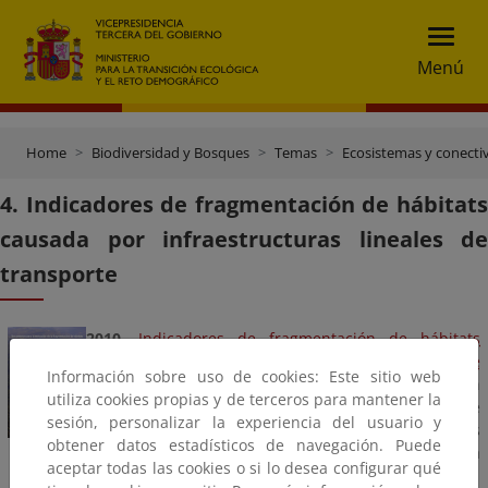
Menú
Home
Biodiversidad y Bosques
Temas
Ecosistemas y conecti
4. Indicadores de fragmentación de hábitats
causada por infraestructuras lineales de
transporte
2010.
Indicadores de fragmentación de hábitats
causada por infraestructuras lineales de transporte
Información sobre uso de cookies: Este sitio web
(PDF - 31 MB)
Actualiza conceptos relacionados con
utiliza cookies propias y de terceros para mantener la
la fragmentación de hábitats. Revisa la temática de
sesión, personalizar la experiencia del usuario y
indicadores de fragmentación y ofrece fichas
obtener datos estadísticos de navegación. Puede
descriptivas de indicadores y orientaciones para la
aceptar todas las cookies o si lo desea configurar qué
selección de los mismos.