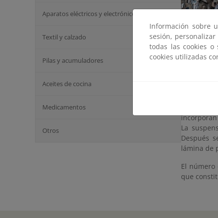
Aparatos eléctricos y electrónicos
Información sobre u
sesión, personalizar
Textil y calzado
todas las cookies o
El papel e
cookies utilizadas c
utilizarse 
Pilas y acumuladores
almacén de
enfarda y s
Aceites de cocina
Básicament
Medicamentos
mezcla con 
incorporan 
La suspens
Otros
Después se
lámina de p
El número 
que constit