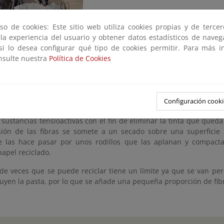
so de cookies: Este sitio web utiliza cookies propias y de terce
 la experiencia del usuario y obtener datos estadísticos de nave
 si lo desea configurar qué tipo de cookies permitir. Para más i
s un material 100% reciclable. El residuo de papel es un mat
onsulte nuestra
Política de Cookies
para la fabricación de papel nuevo. El papel y el cartón usado y r
 un gestor (recuperador) de papel y cartón, donde se clasifica p
e envía a la fábrica papelera.
e, el residuo de papel tratado entra en la fábrica de papel por 
Configuración cooki
agua en el púlper y se agita. Se separan de las grapas, plásticos 
sustancias tensioactivas con el fin de eliminar la tinta que queda
ión de las fibras se somete a un secado sobre una superficie 
 las hace pasar por unos rodillos que las aplanan y compactan
apel reciclado.
de veces que se puede reciclar tiene un límite ya que se van per
uyen la pasta, por lo que se añade una pequeña proporción de fib