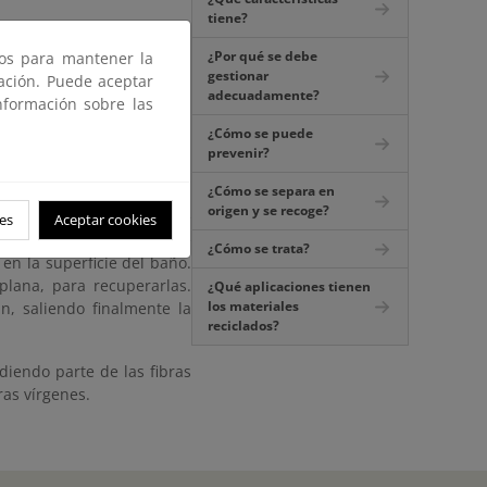
tiene?
¿Por qué se debe
ros para mantener la
gestionar
gación. Puede aceptar
adecuadamente?
nformación sobre las
erial que puede volver a
ecogido se transporta a un
¿Cómo se puede
or tipos, se acondiciona,
prevenir?
¿Cómo se separa en
origen y se recoge?
cintas transportadoras. Se
es
Aceptar cookies
de las fibras de papel y se
¿Cómo se trata?
 en la superficie del baño.
plana, para recuperarlas.
¿Qué aplicaciones tienen
los materiales
, saliendo finalmente la
reciclados?
diendo parte de las fibras
ras vírgenes.