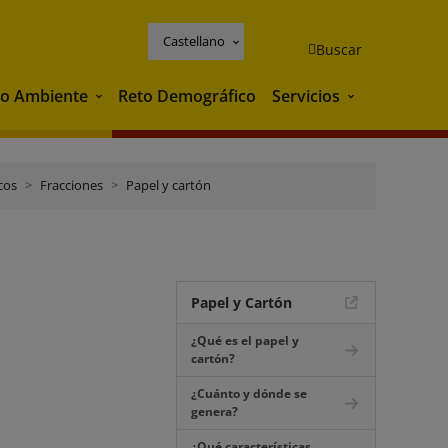
Castellano
Buscar
o Ambiente
Reto Demográfico
Servicios
Medio Ambiente
Servicios
cos
Fracciones
Papel y cartón
Papel y Cartón
¿Qué es el papel y
cartón?
¿Cuánto y dónde se
genera?
¿Qué características