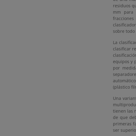
residuos q
mm para se
fracciones
clasificado
sobre todo
La clasifi
clasificar
clasificac
equipos y p
por medida
separadore
automático
(plástico fil
Una variant
multiprodu
tienen las 
de que deb
primeras fa
ser superio