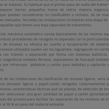
ue se tratarán. Es habitual que el primer paso de malla del tróme
parar tierras, pequeños trozos de vidrio, materia orgánica, 
 que puedan considerarse no clasificables o rechazo, de tal ma
res manuales. No todas las instalaciones incorporan esta etapa de 
 aquellas que tienen una baja capacidad de tratamiento.
cación mecánica automática consta básicamente de los mismos equ
 residuos procedentes de recogida no separada con la particularid
ión de envases su eficacia en cuanto a recuperación de materi
rocesos utilizados suelen ser los siguientes: segregación en corr
 con trómels o separación por forma con sistemas balísticos
s magnéticos (metales férreos), separadores de Foucauld (metales
s por infrarrojos (plásticos y cartón para bebidas) y captación 
m).
e de las instalaciones de clasificación de envases ligeros, seria 
cto (envases ligeros y papel-cartón recogidos conjuntamente) 
mismas características técnicas que las plantas de selección de en
en seleccionar una gran cantidad de papel y cartón (prioritaria
ses del proceso para facilitar las separación de los residuos de e
r al 50 % en peso del material entrante.