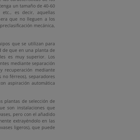
l tenga un tamaño de 40-60
etc., es decir, aquellas
nera que no lleguen a los
preclasificación mecánica,
ipos que se utilizan para
ad de que en una planta de
ales es muy superior. Los
ientes mediante separación
 y recuperación mediante
 no férreos), separadores
con aspiración automática
las plantas de selección de
que son instalaciones que
vases, pero con el añadido
mente extrayéndolo en las
nvases ligeros), que puede