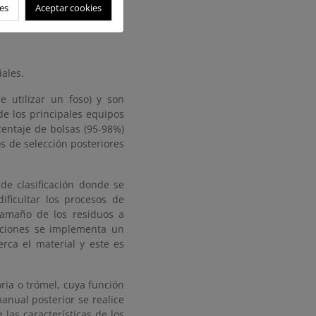
es
Aceptar cookies
ales.
 utilizar un foso) y son
e los principales equipos
centaje de bolsas (95-98%)
s de selección posteriores
de clasificación donde se
ficultar los procesos de
 tamaño de los residuos a
laciones se implementa un
erca el material y este es
ria o trómel, cuya función
manual posterior se realice
as características de los