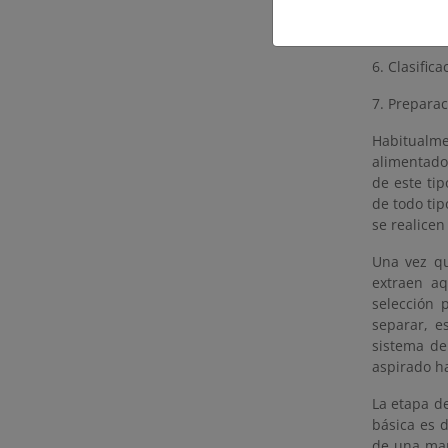
5. Clasific
6. Clasific
7. Prepara
Habitualme
alimentado
de este ti
de todo tip
se realicen
Una vez qu
extraen aq
selección 
separar, e
sistema de
aspirado h
La etapa d
básica es d
de una man