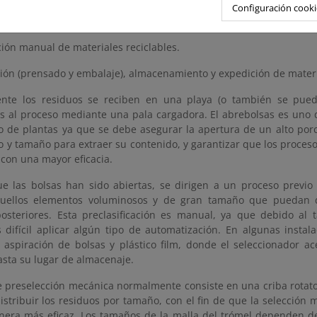
Configuración cooki
ación automática de materiales reciclables.
ación manual de materiales reciclables.
ción (prensado y embalaje), almacenamiento y expedición de materi
nte los residuos se reciben en una playa (o también se puede
s al proceso mediante una pala cargadora. El abrebolsas es uno d
po de plantas ya que se debe asegurar la apertura de un alto por
o y tamaño para extraer su contenido, y garantizar que los proceso
 con una mayor eficacia.
e las bolsas han sido abiertas, se dirigen a un proceso previo 
uellos elementos voluminosos y de gran tamaño que puedan di
posteriores. Esta preclasificación es manual, ya que debido al
s difícil aplicar algún tipo de automatización. En algunas insta
 aspiración de bolsas y plástico film, donde el seleccionador ac
asta su lugar de almacenaje.
e preselección mecánica normalmente consiste en una criba rotato
istribuir los residuos por tamaño, con el fin de que la selección 
era más eficaz. Los tamaños de la malla del trómel dependen de l