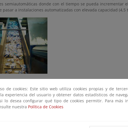
nes semiautomáticas donde con el tiempo se pueda incrementar e
de pasar a instalaciones automatizadas con elevada capacidad (4,5 t
cas de una instalación semiautomática de selección de residuos de
so de cookies: Este sitio web utiliza cookies propias y de terce
 recepción de residuos
 la experiencia del usuario y obtener datos estadísticos de nave
 si lo desea configurar qué tipo de cookies permitir. Para más i
alimentación de residuos y sistema de apertura de bolsas (abrebols
onsulte nuestra
Política de Cookies
ficación manual.
ficación mecánica.