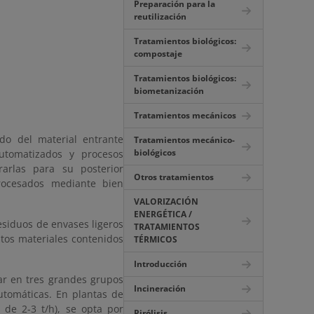
Preparación para la
reutilización
Tratamientos biológicos:
compostaje
Tratamientos biológicos:
biometanización
Tratamientos mecánicos
ido del material entrante
Tratamientos mecánico-
biológicos
tomatizados y procesos
rarlas para su posterior
Otros tratamientos
rocesados mediante bien
VALORIZACIÓN
ENERGÉTICA /
residuos de envases ligeros
TRATAMIENTOS
tos materiales contenidos
TÉRMICOS
Introducción
car en tres grandes grupos
Incineración
tomáticas. En plantas de
e 2-3 t/h), se opta por
Pirólisis