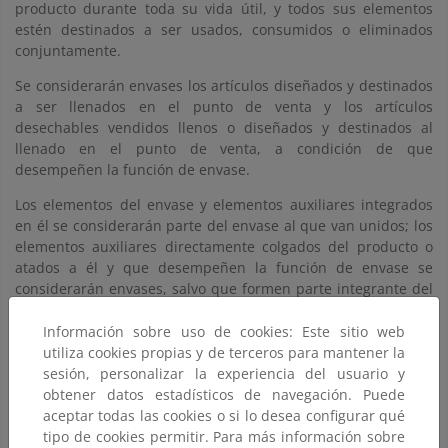
producto durante toda su vida útil, y todos sus elementos
estén destinados a ser usados, consumidos o eliminados
conjuntamente.
Se considerarán envases los artículos diseñados y destinados
a ser llenados en el punto de venta y los artículos
desechables vendidos llenos o diseñados y destinados al
llenado en el punto de venta, a condición de que
desempeñen la función de envase.
Los elementos del envase y elementos auxiliares integrados
en él se considerarán parte del envase al que van unidos; los
elementos auxiliares directamente colgados del producto o
atados a él y que desempeñen la función de envase se
considerarán envases, salvo que formen parte integrante del
producto y todos sus elementos estén destinados a ser
consumidos o eliminados conjuntamente.
Información sobre uso de cookies: Este sitio web
utiliza cookies propias y de terceros para mantener la
Se consideran envases industriales o comerciales aquellos
sesión, personalizar la experiencia del usuario y
que sean de uso y consumo exclusivo en las industrias,
obtener datos estadísticos de navegación. Puede
comercios, servicios o explotaciones agrícolas y ganaderas y
aceptar todas las cookies o si lo desea configurar qué
que, por tanto, no sean susceptibles de uso y consumo
tipo de cookies permitir. Para más información sobre