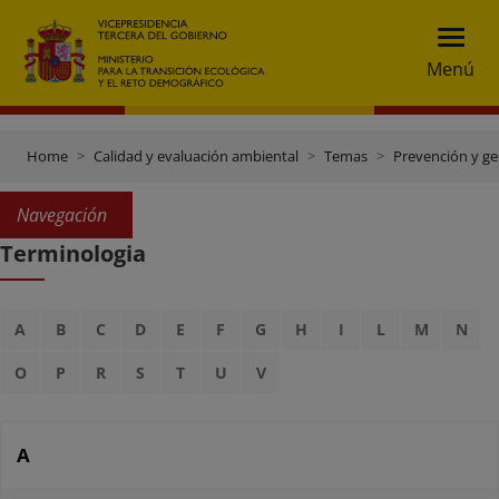
Menú
Home
Calidad y evaluación ambiental
Temas
Prevención y ge
Navegación
Terminologia
A
B
C
D
E
F
G
H
I
L
M
N
O
P
R
S
T
U
V
A