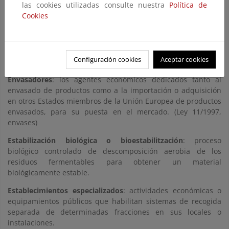
ordinario en los domicilios particulares. (Ley 11/1997,
las cookies utilizadas consulte nuestra
Política de
envases)
Cookies
Envases Ligeros
: Fracción de envases que se caracteriza por
tener una baja relación peso/volumen. Fundamentalmente
está constituida por botellas y botes de plástico, plástico film,
Configuración cookies
Aceptar cookies
latas y brics o cartón para bebidas.
Envasadores
: los agentes económicos dedicados tanto al
envasado de productos como a la importación o adquisición
en otros Estados miembros de la Unión Europea de productos
envasados, para su puesta en el mercado. (Ley 11/1997,
envases)
Estabilización biológica o bioestabilitzación
: proceso
biológico controlado de descomposición aerobia de los
residuos fermentables para obtener un material
biológicamente estable.
Establecimientos especializados
: actividades económicas o
equipamientos públicos que habilitan sistemas de recogida
separada de determinadas fracciones en sus locales o
instalaciones.