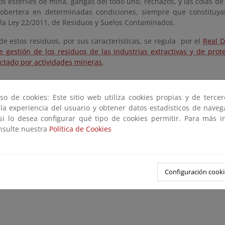
s estériles de mina, gangas del todo uno, rechazos, y las colas de 
cobertera en determinadas condiciones, siempre que constituya
 la Ley 22/2011, de Residuos y Suelos Contaminados.
de estos residuos, por sus características, se regula por el
Real D
e gestión de los residuos de las industrias extractivas y de prote
ectado por actividades mineras
.
so de cookies: Este sitio web utiliza cookies propias y de terce
 la experiencia del usuario y obtener datos estadísticos de nave
 si lo desea configurar qué tipo de cookies permitir. Para más i
onsulte nuestra
Política de Cookies
Configuración cooki