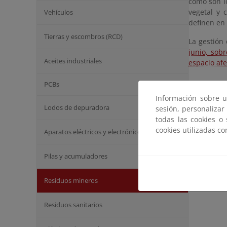
como son lo
vegetal y 
Vehículos
definen en
Tierras y escombros (RCD)
La gestión 
junio, sobr
Aceites industriales
espacio af
PCBs
Información sobre u
Lodos de depuradora
sesión, personalizar
todas las cookies o
cookies utilizadas c
Aparatos eléctricos y electrónicos
Pilas y acumuladores
Residuos mineros
Residuos sanitarios