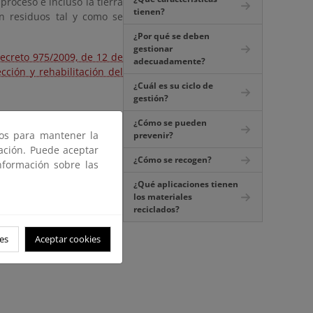
proceso e incluso la tierra
tienen?
n residuos tal y como se
¿Por qué se deben
gestionar
ecreto 975/2009, de 12 de
adecuadamente?
cción y rehabilitación del
¿Cuál es su ciclo de
gestión?
¿Cómo se pueden
ros para mantener la
prevenir?
gación. Puede aceptar
¿Cómo se recogen?
nformación sobre las
¿Qué aplicaciones tienen
los materiales
reciclados?
es
Aceptar cookies