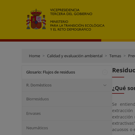
Home
Calidad y evaluación ambiental
Temas
Pre
Residu
Glosario: Flujos de residuos
R. Domésticos
¿Qué son
Biorresiduos
Se entiend
extracción
Envases
extracción 
extractiva
Neumáticos
acuosos o 