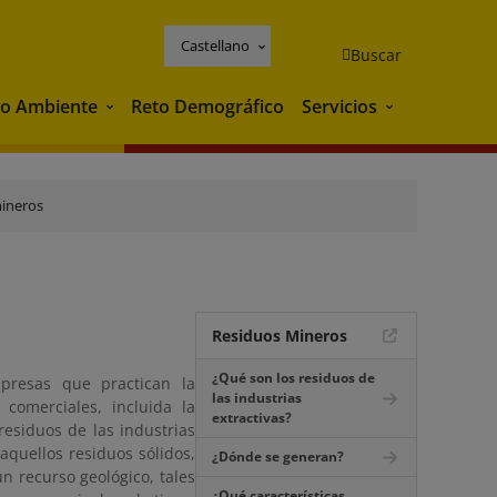
Castellano
Buscar
o Ambiente
Reto Demográfico
Servicios
Medio Ambiente
Servicios
ineros
Residuos Mineros
¿Qué son los residuos de
mpresas que practican la
las industrias
comerciales, incluida la
extractivas?
residuos de las industrias
aquellos residuos sólidos,
¿Dónde se generan?
n recurso geológico, tales
¿Qué características