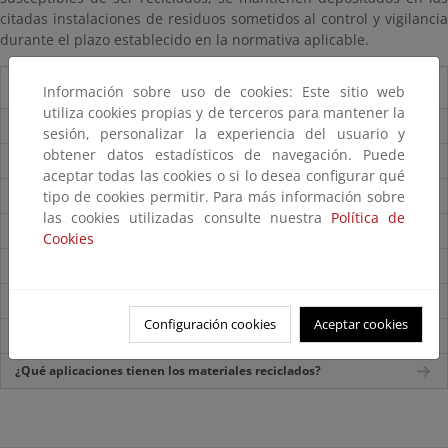
citadas instalaciones de residuos sometidos al control y vigilancia
durante el plazo establecido en la normativa aplicable.
Residuos Mineros
Información sobre uso de cookies: Este sitio web
utiliza cookies propias y de terceros para mantener la
¿Qué son los residuos de las industrias extractivas?
sesión, personalizar la experiencia del usuario y
obtener datos estadísticos de navegación. Puede
¿Dónde se generan?
aceptar todas las cookies o si lo desea configurar qué
¿Qué características tienen?
tipo de cookies permitir. Para más información sobre
las cookies utilizadas consulte nuestra
Política de
¿Por qué se deben gestionar adecuadamente?
Cookies
¿Cuál es su ciclo de gestión?
¿Cómo se pueden prevenir?
Configuración cookies
Aceptar cookies
¿Cómo se recogen?
¿Qué aplicaciones tienen los materiales reciclados?