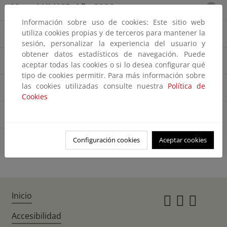
Mapa LULUCF. Año 2006
Información sobre uso de cookies: Este sitio web
utiliza cookies propias y de terceros para mantener la
Mapa LULUCF. Año 2009
sesión, personalizar la experiencia del usuario y
obtener datos estadísticos de navegación. Puede
Mapa LULUCF. Año 2012
aceptar todas las cookies o si lo desea configurar qué
tipo de cookies permitir. Para más información sobre
las cookies utilizadas consulte nuestra
Política de
Mapa LULUCF. Año 2015
Cookies
Mapa LULUCF. Año 2018
Configuración cookies
Aceptar cookies
Mapa LULUCF. Año 2021
Inicio
Instagr
Twitte
Fac
Accesibilidad