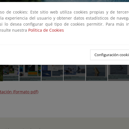
so de cookies: Este sitio web utiliza cookies propias y de terce
 la experiencia del usuario y obtener datos estadísticos de nave
 si lo desea configurar qué tipo de cookies permitir. Para más i
onsulte nuestra
Política de Cookies
Configuración cooki
tación (formato pdf)