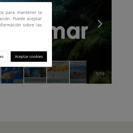
ros para mantener la
gación. Puede aceptar
nformación sobre las
es
Aceptar cookies
1/16