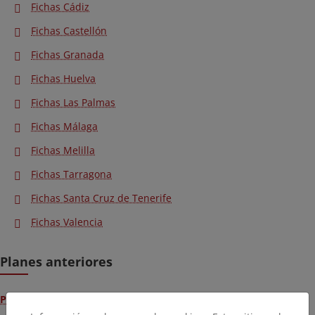
Fichas Cádiz
Fichas Castellón
Fichas Granada
Fichas Huelva
Fichas Las Palmas
Fichas Málaga
Fichas Melilla
Fichas Tarragona
Fichas Santa Cruz de Tenerife
Fichas Valencia
Planes anteriores
Plan Litoral 2017