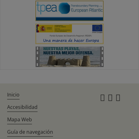
Inicio
Instagr
Twitte
Fac
Accesibilidad
Mapa Web
Guía de navegación