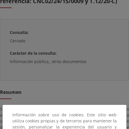
referencia: CNC02/24/15/0009 y T.12/20-C)
Consulta:
Cerrado
Carácter de la consulta:
Información pública_ otros documentos
Resumen
Se tramita en esta Demarcación la solicitud de concesión
Información sobre uso de cookies: Este sitio web
administrativa presentada por Río Covés, S.L. para ocupar una
utiliza cookies propias y de terceros para mantener la
superficie de diecisiete con veinte metros cuadrados (17,20 m2) de
sesión, personalizar la experiencia del usuario y
dominio público marítimo-terrestre con destino a la instalación de