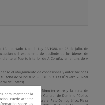
 12, apartado 1, de la Ley 22/1988, de 28 de julio, de
ncoación del expediente de deslinde de los bienes de
diente al Puerto interior de A Coruña, en el t.m. de A
penso el otorgamiento de concesiones y autorizaciones
 su zona de SERVIDUMBRE DE PROTECCIÓN (art. 20 Real
eral de Costas).
 de dominio público marítimo-terrestre y la zona de
ros para mantener la
e hallan en la Subdirección General de Dominio Público
gación. Puede aceptar
para la Transición Ecológica y el Reto Demográfico, Plaza
nformación sobre las