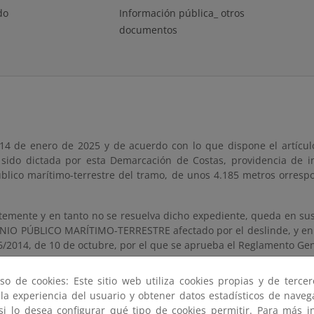
do
Información pública_ otros
documentos
14 de enero de 2025 y de acuerdo con lo que dispone el artículo
 sido dictada por esta Demarcación de Costas, providencia de i
blico marítimo-terrestre del tramo, de unos 4.185 metros orrespon
emente y en tanto no se resuelva dicho expediente, queda en sus
NIO PÚBLICO MARÍTIMO-TERRESTRE afectado por el deslinde, y en
6/2014, de 10 de octubre, por el que se aprueba el Reglamento Gen
 en los que se delimita provisionalmente la línea de deslinde
so de cookies: Este sitio web utiliza cookies propias y de terce
e de protección, así como las superficies de aquél y de ésta, s
 la experiencia del usuario y obtener datos estadísticos de nave
rrestre, de la Dirección General de la Costa y del Mar (Ministerio 
 si lo desea configurar qué tipo de cookies permitir. Para más i