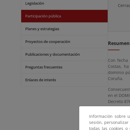
Legislación
Cerra
Participación pública
Planes y estrategias
Proyectos de cooperación
Resumen
Publicaciones y documentación
Con fecha 
Costas, ha
Preguntas frecuentes
dominio pú
Coruña.
Enlaces de interés
Consecuent
en el DOMI
Decreto 87
Los planos
Información sobre u
servidumbr
sesión, personalizar
Marítimo-Te
todas las cookies o