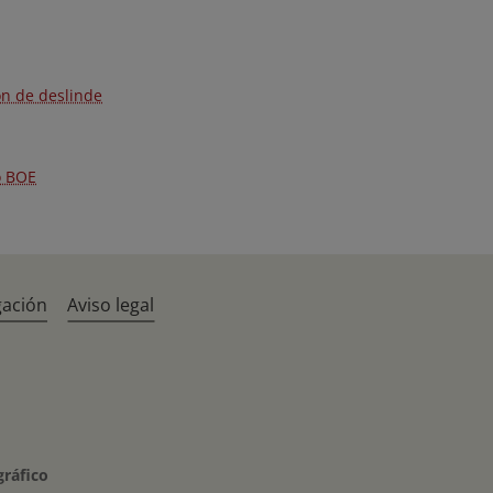
ón de deslinde
o BOE
gación
Aviso legal
gráfico