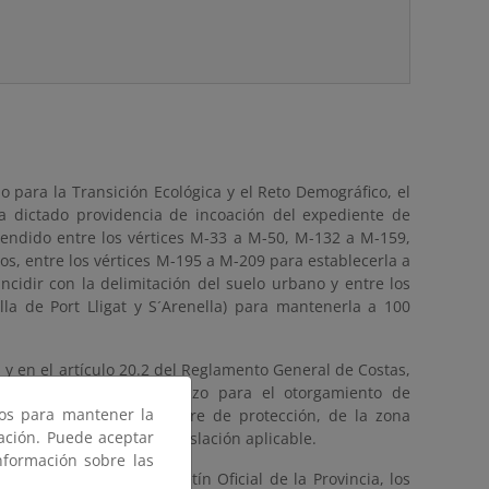
o para la Transición Ecológica y el Reto Demográfico, el
a dictado providencia de incoación del expediente de
rendido entre los vértices M-33 a M-50, M-132 a M-159,
, entre los vértices M-195 a M-209 para establecerla a
ncidir con la delimitación del suelo urbano y entre los
lla de Port Lligat y S´Arenella) para mantenerla a 100
as y en el artículo 20.2 del Reglamento General de Costas,
 queda suspendido el plazo para el otorgamiento de
ros para mantener la
 en su zona de servidumbre de protección, de la zona
gación. Puede aceptar
es establecidas en la legislación aplicable.
nformación sobre las
u publicación en el Boletín Oficial de la Provincia, los