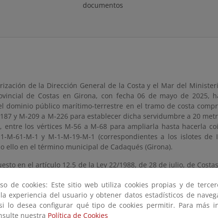
documentos
rización de la Dirección General de la Costa y el Mar del Ministeri
rovincial de Costas en Girona, con fecha 06 de mayo de 2025, h
el dominio público marítimo-terrestre en el tramo de costa comp
187 y M-209 a M-226 para establecer dicha servidumbre a 20 metros
, entre los vértices M-56 a M-68 para ampliarla hasta hacerla coi
-1-M-61-M-1 y M-1-M-19-M-1 (correspondientes a los islotes de I
o ello en el término municipal de Cadaqués (Girona).
uesto en el artículo 12.5 de la Ley 22/1988, de 28 de julio, de Cost
por Real Decreto 876/2014, hasta la resolución del deslinde
so de cookies: Este sitio web utiliza cookies propias y de terce
s y autorizaciones en el dominio público marítimo-terrestre y
 la experiencia del usuario y obtener datos estadísticos de nave
provisionalmente, objeto del presente deslinde, salvo las excepcion
 si lo desea configurar qué tipo de cookies permitir. Para más i
ace público a fin de que, en el plazo de un (1) mes, a partir de s
onsulte nuestra
Política de Cookies