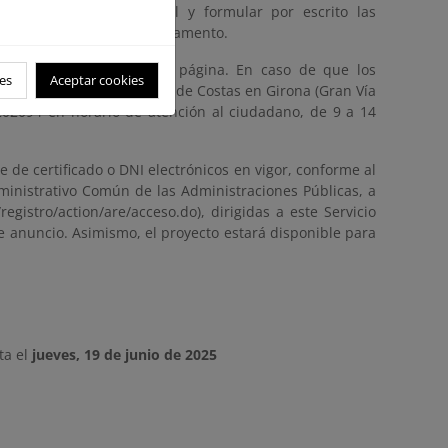
delimitación provisional y formular por escrito las
tículo 21.2 del citado Reglamento.
formato digital, en esta página. En caso de que los
es
Aceptar cookies
as del Servicio Provincial de Costas en Girona (Gran Vía
2202094 en horario de atención al ciudadano, de 9 a 14
 de certificado o DNI electrónicos en vigor, conforme al
dministrativo Común de las Administraciones Públicas, a
registro/action/are/acceso.do), dirigidas a este Servicio
te anuncio. Asimismo, el proyecto estará disponible para
ta el
jueves, 19 de junio de 2025