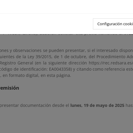
s puedan comparecer en el expediente, examinar el plano de 
 que consideren oportunas, de acuerdo con lo establecido en el ar
tación para consultar estará disponible para su consulta, en 
Configuración cooki
 deseen consultar el expediente en las dependencias administrativ
7-4º 17001, Girona), deberán solicitar cita previa llamando al 97
ones y observaciones se pueden presentar, si el interesado dispone
iguientes de la Ley 39/2015, de 1 de octubre, del Procedimiento A
Registro General (en la siguiente dirección https://rec.redsara.es/
(código de identificación: EA0043358) y citando como referencia es
, en formato digital, en esta página.
remisión
 presentar documentación desde el
lunes, 19 de mayo de 2025
has