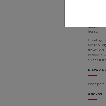
interesado
alegaciones
La documen
interesados
Jaume I, 4
horas.
Las alegaci
art.14 y s
través del 
Provincial 
su consulta
Plazo de 
Plazo para
Anexos