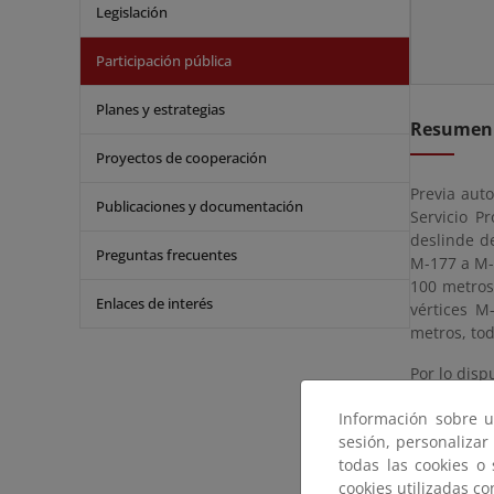
Legislación
Participación pública
Planes y estrategias
Resumen
Proyectos de cooperación
Previa auto
Publicaciones y documentación
Servicio P
deslinde d
Preguntas frecuentes
M-177 a M-
100 metros
Enlaces de interés
vértices M
metros, tod
Por lo disp
aprobado 
Información sobre u
concesione
sesión, personalizar
delimitada 
todas las cookies o
Lo que se h
cookies utilizadas c