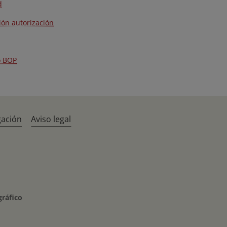
d
ión autorización
o BOP
gación
Aviso legal
gráfico